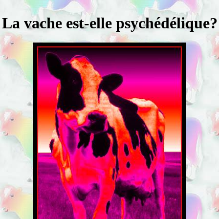
La vache est-elle psychédélique