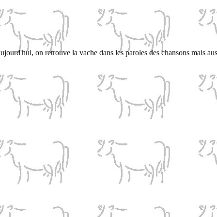
ujourd'hui, on retrouve la vache dans les paroles des chansons mais aus